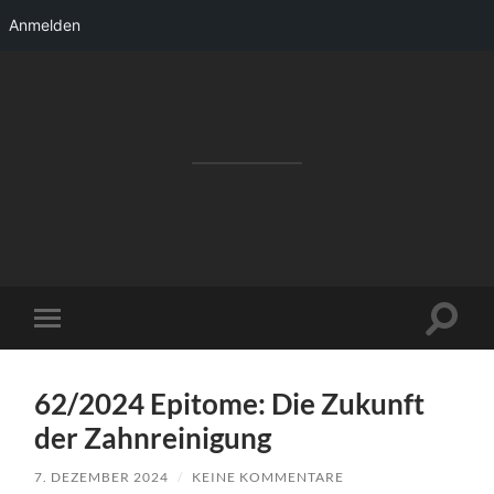
Anmelden
RAKETENSTART
Pro Jahr 77 kreative Ideen, die es schaffen
können ...
Suchfe
Mobile-
ein-/a
Menü
ein-/ausblenden
62/2024 Epitome: Die Zukunft
der Zahnreinigung
7. DEZEMBER 2024
/
KEINE KOMMENTARE