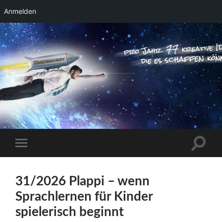
Anmelden
RAKETENSTART
Pro Jahr 77 kreative Ideen, die es schaffen
können ...
Suchfe
Mobile-
ein-/a
Menü
ein-/ausblenden
31/2026 Plappi – wenn
Sprachlernen für Kinder
spielerisch beginnt