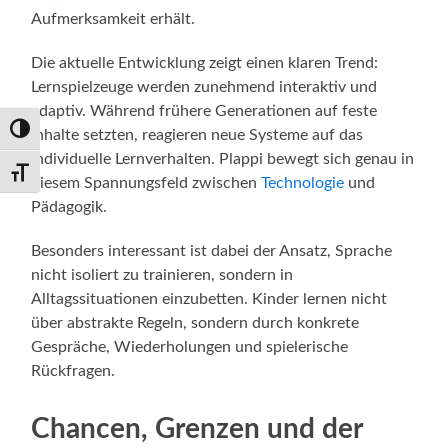
Aufmerksamkeit erhält.
Die aktuelle Entwicklung zeigt einen klaren Trend:
Lernspielzeuge werden zunehmend interaktiv und
adaptiv. Während frühere Generationen auf feste
Umschalten auf hohe Kontraste
Inhalte setzten, reagieren neue Systeme auf das
individuelle Lernverhalten. Plappi bewegt sich genau in
Schrift vergrößern
diesem Spannungsfeld zwischen
Technologie
und
Pädagogik.
Besonders interessant ist dabei der Ansatz, Sprache
nicht isoliert zu trainieren, sondern in
Alltagssituationen einzubetten. Kinder lernen nicht
über abstrakte Regeln, sondern durch konkrete
Gespräche, Wiederholungen und spielerische
Rückfragen.
Chancen, Grenzen und der