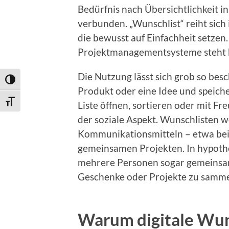
Bedürfnis nach Übersichtlichkeit i
verbunden. „Wunschlist“ reiht sic
die bewusst auf Einfachheit setzen.
Projektmanagementsysteme steht h
Die Nutzung lässt sich grob so bes
Umschalten auf hohe Kontraste
Produkt oder eine Idee und speicher
Schrift vergrößern
Liste öffnen, sortieren oder mit Fr
der soziale Aspekt. Wunschlisten
Kommunikationsmitteln – etwa bei
gemeinsamen Projekten. In hypoth
mehrere Personen sogar gemeinsam
Geschenke oder Projekte zu samme
Warum digitale Wun