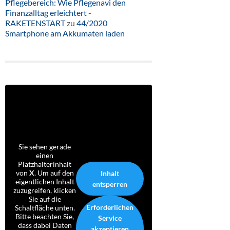
Pflegebereich: Wie Pflegenavi den
Finanzalltag erleichtert -
RAKETENSTART
zu
44/2020
Smartphone am Akkumaten laden
Sie sehen gerade
einen
Platzhalterinhalt
von
X
. Um auf den
Inhalt
eigentlichen Inhalt
entsperren
zuzugreifen, klicken
Sie auf die
Erforderlichen
Schaltfläche unten.
Bitte beachten Sie,
Service
dass dabei Daten
akzeptieren