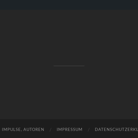
RAKETENSTART
Pro Jahr 77 kreative Ideen, die es schaffen können ...
, IMPULSE, AUTOREN
IMPRESSUM
DATENSCHUTZERK