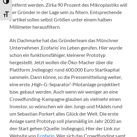
Umschalten auf hohe Kontraste
entfernt werden. Zirka 90 Prozent des Mikroplastiks will
der Gründer in der Lage sein zu filtern. Entsprechende
Schrift vergrößern
Partikel sollen selbst Größen unter einem halben
Millimeter herausfiltern.
Als Dachmarke hat das Gründerteam das Münchner
Unternehmen ‚Ecofario‘ ins Leben gerufen. Hier wurde
schon ein funktionsfähiger, kleinerer Prototyp
hergestellt. Jetzt wollen die Öko-Macher über die
Plattform ‚Indiegogo‘ rund 600.000 Euro Startkapital
sammeln. Dann könne, so die Pressemitteilung weiter,
eine erste ‚High-G-Separator‘-Pilotanlage projektiert
bzw. gebaut werden. Auch wenn wir weniger an eine
Crowdfunding-Kampagne glauben als vielmehr einen
Investor, so wünschen wir den Jungs und Mädels rund
um Sebastian Porkert alles Glück der Welt. Die erste
Anlage samt Prototyp soll planmäßig im Jahr 2020 an
den Start gehen (Quelle: Indiegogo). Hier der Link zur
Website von
Ecofario
. Wer sich das Crowdfunding samt