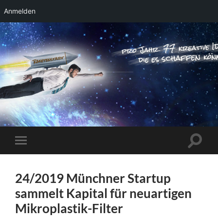
Anmelden
RAKETENSTART
Pro Jahr 77 kreative Ideen, die es schaffen
können ...
Suchfe
Mobile-
ein-/a
Menü
ein-/ausblenden
24/2019 Münchner Startup
sammelt Kapital für neuartigen
Mikroplastik-Filter