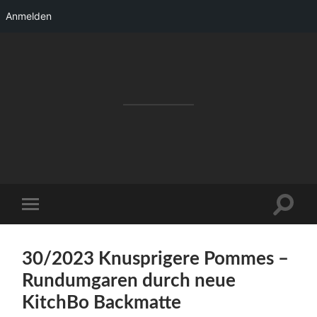
Anmelden
RAKETENSTART
Pro Jahr 77 kreative Ideen, die es schaffen
können ...
Suchfe
Mobile-
ein-/a
Menü
ein-/ausblenden
30/2023 Knusprigere Pommes –
Rundumgaren durch neue
KitchBo Backmatte