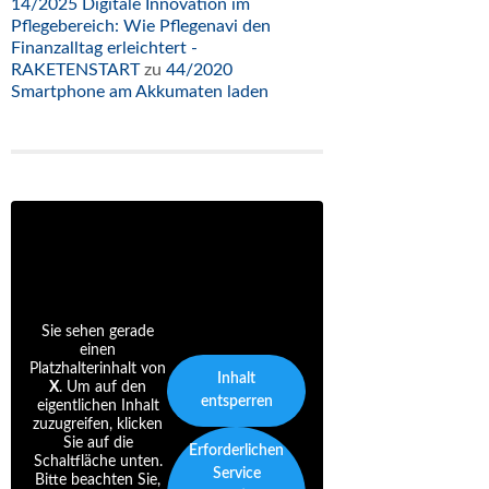
14/2025 Digitale Innovation im
Pflegebereich: Wie Pflegenavi den
Finanzalltag erleichtert -
RAKETENSTART
zu
44/2020
Smartphone am Akkumaten laden
Sie sehen gerade
einen
Platzhalterinhalt von
Inhalt
X
. Um auf den
entsperren
eigentlichen Inhalt
zuzugreifen, klicken
Sie auf die
Erforderlichen
Schaltfläche unten.
Service
Bitte beachten Sie,