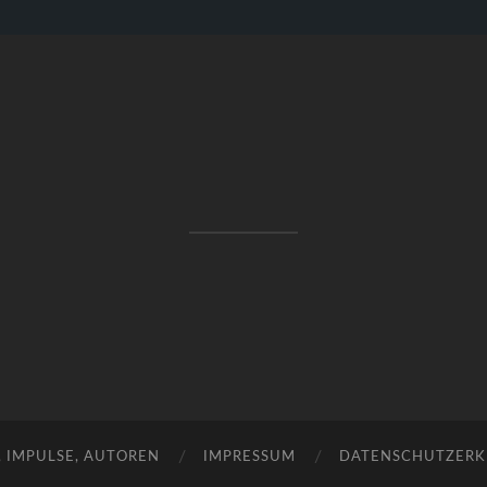
RAKETENSTART
Pro Jahr 77 kreative Ideen, die es schaffen können ...
, IMPULSE, AUTOREN
IMPRESSUM
DATENSCHUTZER