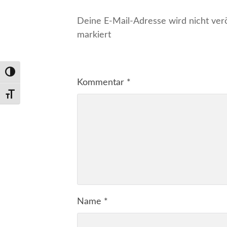
Deine E-Mail-Adresse wird nicht veröf
markiert
Umschalten auf hohe Kontraste
Kommentar
*
Schrift vergrößern
Name
*