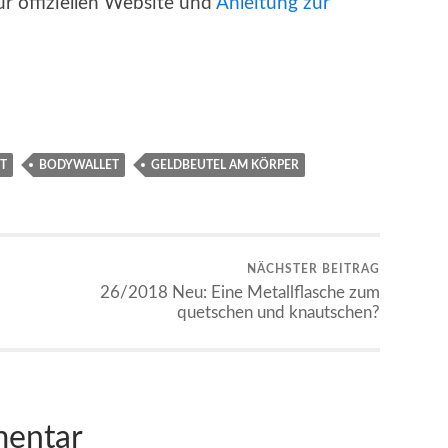
ur offiziellen Website und
Anleitung zur
T
BODYWALLET
GELDBEUTEL AM KÖRPER
NÄCHSTER BEITRAG
26/2018 Neu: Eine Metallflasche zum
quetschen und knautschen?
mentar