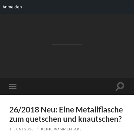
Anmelden
RAKETENSTART
Pro Jahr 77 kreative Ideen, die es schaffen
können ...
Suchfe
Mobile-
ein-/a
Menü
ein-/ausblenden
26/2018 Neu: Eine Metallflasche
zum quetschen und knautschen?
1. JUNI 2018
/
KEINE KOMMENTARE