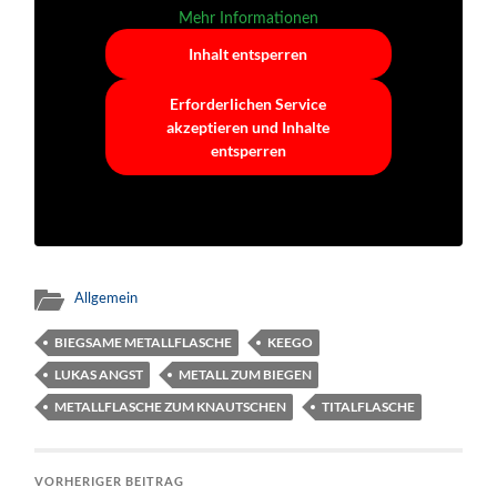
Mehr Informationen
Inhalt entsperren
Erforderlichen Service
akzeptieren und Inhalte
entsperren
Allgemein
BIEGSAME METALLFLASCHE
KEEGO
LUKAS ANGST
METALL ZUM BIEGEN
METALLFLASCHE ZUM KNAUTSCHEN
TITALFLASCHE
VORHERIGER BEITRAG