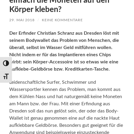
einfach die Moneten auf den
Körper kleben?
29. MAI 2018
/
KEINE KOMMENTARE
Der Erfinder Christian Schranz aus Dresden löst mit
seinem Bodywallet das Problem von Menschen, die
überall, selbst im Wasser Geld mitführen wollen.
Nicht indem er für das Implantieren eines Chips
wirbt: sein Körper-Accessoire ist so etwas wie eine
Umschalten auf hohe Kontraste
Aufklebe-Geldbörse bzw. Kreditkarten-Tasche.
Schrift vergrößern
Leidenschaftliche Surfer, Schwimmer und
Wassersportler kennen das Problem, man kommt aus
dem Kühlen Nass und hat naturgemäß keine Moneten
am Mann bzw. der Frau. Mit einer Erfindung aus
Dresden soll das nun gelöst sein, der oder das Body-
Wallet ist genau genommen eine auf die nackte Haut
aufklebbare Geldbörse. Besonders gut geeignet für die
Anwendung sind beispielsweise einzusteckende