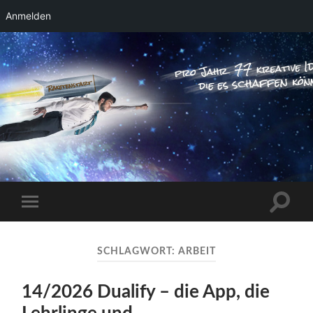
Anmelden
RAKETENSTART
Pro Jahr 77 kreative Ideen, die es schaffen
können ...
Suchfe
Mobile-
ein-/a
Menü
ein-/ausblenden
SCHLAGWORT:
ARBEIT
14/2026 Dualify – die App, die