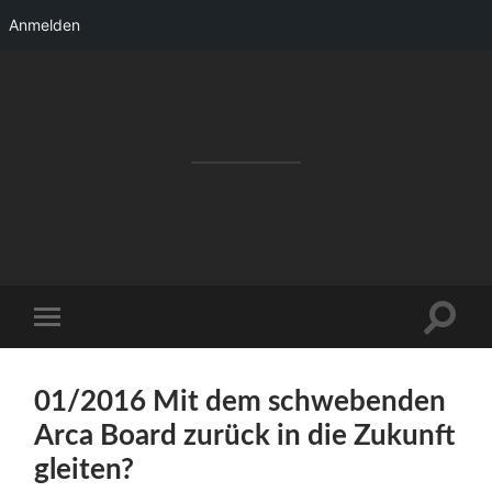
Anmelden
RAKETENSTART
Pro Jahr 77 kreative Ideen, die es schaffen
können ...
Suchfe
Mobile-
ein-/a
Menü
ein-/ausblenden
01/2016 Mit dem schwebenden
Arca Board zurück in die Zukunft
gleiten?