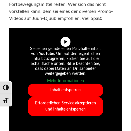
Fortbewegungsmittel reiten. Wer sich das nicht
vorstellen kann, dem sei eines der diversen Promo-
Videos auf Juuh-Djuub empfohlen. Viel Spaß:
Sie sehen gerade einen Platzhalterinhalt
von
YouTube
. Um auf den eigentlichen
Inhalt zuzugreifen, klicken Sie auf die
Schaltfläche unten. Bitte beachten Sie,
dass dabei Daten an Drittanbieter
weitergegeben werden.
Mehr Informationen
Umschalten auf hohe Kontraste
Inhalt entsperren
Schrift vergrößern
Erforderlichen Service akzeptieren
und Inhalte entsperren