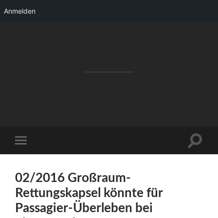
Anmelden
RAKETENSTART
Pro Jahr 77 kreative Ideen, die es schaffen
können ...
Suchfe
Mobile-
ein-/a
Menü
ein-/ausblenden
02/2016 Großraum-
Rettungskapsel könnte für
Passagier-Überleben bei