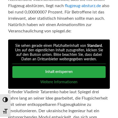
Flugzeug abstürzen, liegt nach
flugzeug-absturz.de
also
bei rund 0,00000007 Prozent. Für Betroffene ist das
irrelevant, aber statistisch hinsehen sollte man auch.
Natürlich haben wir einen Animationsfilm zur
Veranschaulichung von spiegel.de:
Sie sehen gerade einen Platzhalterinhalt von
Standard
.
Um auf den eigentlichen Inhalt zuzugreifen, klicken Sie
auf den Button unten. Bitte beachten Sie, dass dabei
Daten an Drittanbieter weitergegeben werden.
Inhalt entsperren
Weitere Informationen
Erfinder Vladimir Tatarenko habe laut Spiegel drei
Jahre lang an seiner Idee gearbeitet, die Flugsicherheit
Umschalten auf hohe Kontraste
mit seiner entkoppelbaren Flugzeugkabine zu
revolutionieren. Der ukrainische Ingenieur hat ein
Schrift vergrößern
entsprechendes Modul entwickelt, das sich vom