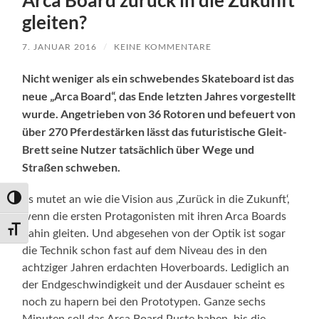
Arca Board zurück in die Zukunft
gleiten?
7. JANUAR 2016
/
KEINE KOMMENTARE
Nicht weniger als ein schwebendes Skateboard ist das
neue „Arca Board“, das Ende letzten Jahres vorgestellt
wurde. Angetrieben von 36 Rotoren und befeuert von
über 270 Pferdestärken lässt das futuristische Gleit-
Brett seine Nutzer tatsächlich über Wege und
Straßen schweben.
Es mutet an wie die Vision aus ‚Zurück in die Zukunft‘,
Umschalten auf hohe Kontraste
wenn die ersten Protagonisten mit ihren Arca Boards
Schrift vergrößern
dahin gleiten. Und abgesehen von der Optik ist sogar
die Technik schon fast auf dem Niveau des in den
achtziger Jahren erdachten Hoverboards. Lediglich an
der Endgeschwindigkeit und der Ausdauer scheint es
noch zu hapern bei den Prototypen. Ganze sechs