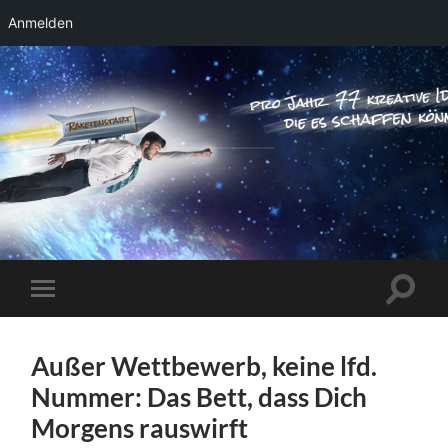
Anmelden
RAKETENSTART
Pro Jahr 77 kreative Ideen, die es schaffen
können ...
Suchfe
Mobile-
ein-/a
Menü
ein-/ausblenden
Außer Wettbewerb, keine lfd.
Nummer: Das Bett, dass Dich
Morgens rauswirft