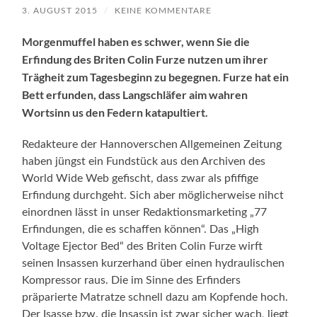
3. AUGUST 2015
/
KEINE KOMMENTARE
Morgenmuffel haben es schwer, wenn Sie die
Erfindung des Briten Colin Furze nutzen um ihrer
Trägheit zum Tagesbeginn zu begegnen. Furze hat ein
Bett erfunden, dass Langschläfer aim wahren
Wortsinn us den Federn katapultiert.
Redakteure der Hannoverschen Allgemeinen Zeitung
haben jüngst ein Fundstück aus den Archiven des
World Wide Web gefischt, dass zwar als pfiffige
Erfindung durchgeht. Sich aber möglicherweise nihct
einordnen lässt in unser Redaktionsmarketing „77
Erfindungen, die es schaffen können“. Das „High
Voltage Ejector Bed“ des Briten Colin Furze wirft
seinen Insassen kurzerhand über einen hydraulischen
Kompressor raus. Die im Sinne des Erfinders
präparierte Matratze schnell dazu am Kopfende hoch.
Der Isasse bzw. die Insassin ist zwar sicher wach, liegt