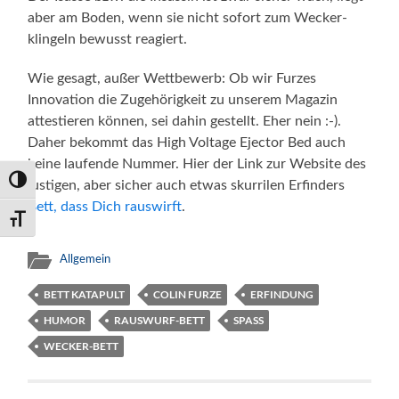
aber am Boden, wenn sie nicht sofort zum Wecker-
klingeln bewusst reagiert.
Wie gesagt, außer Wettbewerb: Ob wir Furzes
Innovation die Zugehörigkeit zu unserem Magazin
attestieren können, sei dahin gestellt. Eher nein :-).
Daher bekommt das High Voltage Ejector Bed auch
keine laufende Nummer. Hier der Link zur Website des
Umschalten auf hohe Kontraste
lustigen, aber sicher auch etwas skurrilen Erfinders
Bett, dass Dich rauswirft
.
Schrift vergrößern
Allgemein
BETT KATAPULT
COLIN FURZE
ERFINDUNG
HUMOR
RAUSWURF-BETT
SPASS
WECKER-BETT