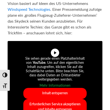
Vision basiert auf Ideen des US-Unternehmens
Windspeed Technologies
. Einer Pressemeldung zufolge
plane ein ‚großes Flugzeug-Zulieferer-Unternehmen‘
das Skydeck seinen Kunden anzubieten. Für
Interessierte Techies: das Ganze gibt es schon als
Trickfilm – anschauen lohnt sich, hier:
Sie sehen gerade einen Platzhalterinhalt
von
YouTube
. Um auf den eigentlichen
Inhalt zuzugreifen, klicken Sie auf die
Schaltfläche unten. Bitte beachten Sie,
dass dabei Daten an Drittanbieter
Umschalten auf hohe Kontraste
weitergegeben werden.
Mehr Informationen
Schrift vergrößern
Inhalt entsperren
Erforderlichen Service akzeptieren
und Inhalte entsperren