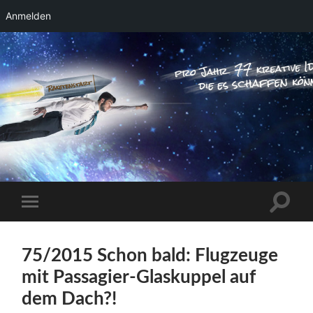
Anmelden
RAKETENSTART
Pro Jahr 77 kreative Ideen, die es schaffen
können ...
Suchfe
Mobile-
ein-/a
Menü
ein-/ausblenden
75/2015 Schon bald: Flugzeuge
mit Passagier-Glaskuppel auf
dem Dach?!