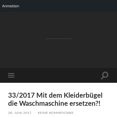
Anmelden
RAKETENSTART
Pro Jahr 77 kreative Ideen, die es schaffen
können ...
Suchfe
Mobile-
ein-/a
Menü
ein-/ausblenden
33/2017 Mit dem Kleiderbügel
die Waschmaschine ersetzen?!
28. JUNI 2017
/
KEINE KOMMENTARE