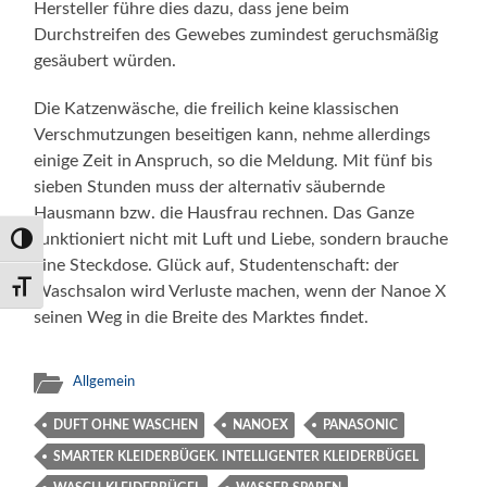
Hersteller führe dies dazu, dass jene beim
Durchstreifen des Gewebes zumindest geruchsmäßig
gesäubert würden.
Die Katzenwäsche, die freilich keine klassischen
Verschmutzungen beseitigen kann, nehme allerdings
einige Zeit in Anspruch, so die Meldung. Mit fünf bis
sieben Stunden muss der alternativ säubernde
Hausmann bzw. die Hausfrau rechnen. Das Ganze
funktioniert nicht mit Luft und Liebe, sondern brauche
Umschalten auf hohe Kontraste
eine Steckdose. Glück auf, Studentenschaft: der
Waschsalon wird Verluste machen, wenn der Nanoe X
Schrift vergrößern
seinen Weg in die Breite des Marktes findet.
Allgemein
DUFT OHNE WASCHEN
NANOEX
PANASONIC
SMARTER KLEIDERBÜGEK. INTELLIGENTER KLEIDERBÜGEL