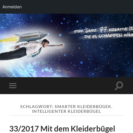
Anmelden
RAKETENSTART
Pro Jahr 77 kreative Ideen, die es schaffen
können ...
Suchfe
Mobile-
ein-/a
Menü
ein-/ausblenden
SCHLAGWORT:
SMARTER KLEIDERBÜGEK.
INTELLIGENTER KLEIDERBÜGEL
33/2017 Mit dem Kleiderbügel