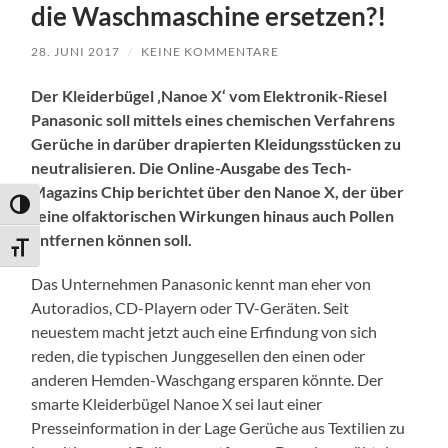
die Waschmaschine ersetzen?!
28. JUNI 2017
/
KEINE KOMMENTARE
Der Kleiderbügel ‚Nanoe X‘ vom Elektronik-Riesel
Panasonic soll mittels eines chemischen Verfahrens
Gerüche in darüber drapierten Kleidungsstücken zu
neutralisieren. Die Online-Ausgabe des Tech-
Magazins Chip berichtet über den Nanoe X, der über
Umschalten auf hohe Kontraste
seine olfaktorischen Wirkungen hinaus auch Pollen
entfernen können soll.
Schrift vergrößern
Das Unternehmen Panasonic kennt man eher von
Autoradios, CD-Playern oder TV-Geräten. Seit
neuestem macht jetzt auch eine Erfindung von sich
reden, die typischen Junggesellen den einen oder
anderen Hemden-Waschgang ersparen könnte. Der
smarte Kleiderbügel Nanoe X sei laut einer
Presseinformation in der Lage Gerüche aus Textilien zu