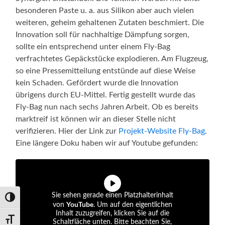
besonderen Paste u. a. aus Silikon aber auch vielen
weiteren, geheim gehaltenen Zutaten beschmiert. Die
Innovation soll für nachhaltige Dämpfung sorgen,
sollte ein entsprechend unter einem Fly-Bag
verfrachtetes Gepäckstücke explodieren. Am Flugzeug,
so eine Pressemitteilung entstünde auf diese Weise
kein Schaden. Gefördert wurde die Innovation
übrigens durch EU-Mittel. Fertig gestellt wurde das
Fly-Bag nun nach sechs Jahren Arbeit. Ob es bereits
marktreif ist können wir an dieser Stelle nicht
verifizieren. Hier der Link zur
Projekt-Website Fly-Bag
.
Eine längere Doku haben wir auf Youtube gefunden:
Sie sehen gerade einen Platzhalterinhalt
Umschalten auf hohe Kontraste
YouTube
von
. Um auf den eigentlichen
Inhalt zuzugreifen, klicken Sie auf die
Schrift vergrößern
Schaltfläche unten. Bitte beachten Sie,