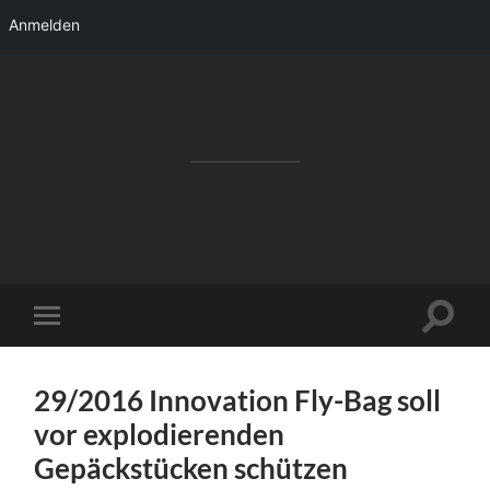
Anmelden
RAKETENSTART
Pro Jahr 77 kreative Ideen, die es schaffen
können ...
Suchfe
Mobile-
ein-/a
Menü
ein-/ausblenden
29/2016 Innovation Fly-Bag soll
vor explodierenden
Gepäckstücken schützen