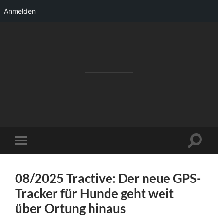
Anmelden
RAKETENSTART
Pro Jahr 77 kreative Ideen, die es schaffen
können ...
Suchfe
Mobile-
ein-/a
Menü
ein-/ausblenden
08/2025 Tractive: Der neue GPS-
Tracker für Hunde geht weit
über Ortung hinaus