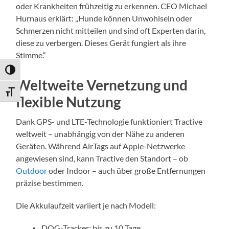
oder Krankheiten frühzeitig zu erkennen. CEO Michael
Hurnaus erklärt: „Hunde können Unwohlsein oder
Schmerzen nicht mitteilen und sind oft Experten darin,
diese zu verbergen. Dieses Gerät fungiert als ihre
Stimme.“
Umschalten auf hohe Kontraste
Weltweite Vernetzung und
Schrift vergrößern
flexible Nutzung
Dank GPS- und LTE-Technologie funktioniert Tractive
weltweit – unabhängig von der Nähe zu anderen
Geräten. Während AirTags auf Apple-Netzwerke
angewiesen sind, kann Tractive den Standort – ob
Outdoor
oder Indoor – auch über große Entfernungen
präzise bestimmen.
Die Akkulaufzeit variiert je nach Modell:
DOG-Tracker: bis zu 10 Tage