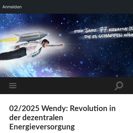
Anmelden
RAKETENSTART
Pro Jahr 77 kreative Ideen, die es schaffen
können ...
Suchfe
Mobile-
ein-/a
Menü
ein-/ausblenden
02/2025 Wendy: Revolution in
der dezentralen
Energieversorgung