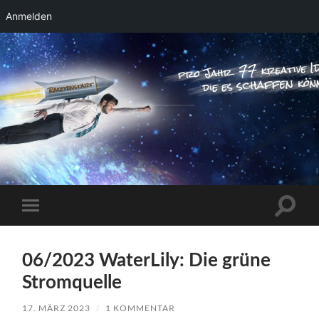
Anmelden
RAKETENSTART
Pro Jahr 77 kreative Ideen, die es schaffen
können ...
Suchfe
Mobile-
ein-/a
Menü
ein-/ausblenden
06/2023 WaterLily: Die grüne
Stromquelle
17. MÄRZ 2023
/
1 KOMMENTAR