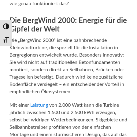
wie genau funktioniert das?
Die BergWind 2000: Energie für die
Umschalten auf hohe Kontraste
Gipfel der Welt
Die „BergWind 2000“ ist eine bahnbrechende
Schrift vergrößern
Kleinwindturbine, die speziell für die Installation in
Bergregionen entwickelt wurde. Besonders innovativ:
Sie wird nicht auf traditionellen Betonfundamenten
montiert, sondern direkt an Seilbahnen, Brücken oder
Trageseilen befestigt. Dadurch wird keine zusätzliche
Bodenfläche versiegelt – ein entscheidender Vorteil in
empfindlichen Ökosystemen.
Mit einer
Leistung
von 2.000 Watt kann die Turbine
jährlich zwischen 1.500 und 2.500 kWh erzeugen,
selbst bei widrigen Wetterbedingungen. Skigebiete und
Seilbahnbetreiber profitieren von der einfachen
Montage und einem sturmsicheren Design, das auf das