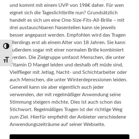
und kommt mit einem UVP von 198€ daher. Für wen
eignet sich die Tageslichtbrille nun? Grundsätzlich
handelt es sich um eine One-Size-Fits-All-Brille – mit
drei austauschbaren Nasenteilen kann sie jeweils
besser angepasst werden. Empfohlen wird das Tragen
allerdings erst ab einem Alter von 18 Jahren. Sie kann
Umschalten auf hohe Kontraste
außerdem sogar mit einer normalen Brille kombiniert
werden. Die Zielgruppe umfasst Menschen, die unter
Schrift vergrößern
Vitamin D Mangel leiden und deshalb oft müde sind,
Vielflieger mit Jetlag, Nacht- und Schichtarbeiter oder
auch Menschen, die unter Winterdepressionen leiden.
Generell kann sie aber eigentlich auch jeder
verwenden, der mit regelmäßiger Anwendung seine
Stimmung steigern möchte. Dies ist auch schon das
Stichwort. Regelmäßiges Tragen ist der richtige Weg
zum Ziel. Hierfür empfiehlt der Anbieter verschiedene
Anwendungszeiträume auf seiner Webseite.