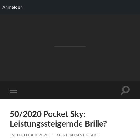
Anmelden
RAKETENSTART
Pro Jahr 77 kreative Ideen, die es schaffen
können ...
Suchfe
Mobile-
ein-/a
Menü
ein-/ausblenden
50/2020 Pocket Sky:
Leistungssteigernde Brille?
19. OKTOBER 2020
/
KEINE KOMMENTARE