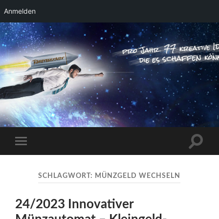
Anmelden
RAKETENSTART
Pro Jahr 77 kreative Ideen, die es schaffen
können ...
Suchfe
Mobile-
ein-/a
Menü
ein-/ausblenden
SCHLAGWORT:
MÜNZGELD WECHSELN
24/2023 Innovativer