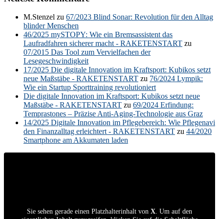
M.Stenzel
zu
67/2023 Blind Sonar: Revolution für den Alltag
blinder Menschen
46/2025 mySTOPY: Wie ein Bremsassistent das
Laufradfahren sicherer macht - RAKETENSTART
zu
07/2015 Das Tool zum Vervielfachen der
Lesegeschwindigkeit
17/2025 Die digitale Innovation im Kraftsport: Kubikos setzt
neue Maßstäbe - RAKETENSTART
zu
76/2024 Lympik:
Wie ein Startup Sporttraining revolutioniert
Die digitale Innovation im Kraftsport: Kubikos setzt neue
Maßstäbe - RAKETENSTART
zu
69/2024 Erfindung:
Temprastones – Präzise Anti-Aging-Technologie aus Graz
14/2025 Digitale Innovation im Pflegebereich: Wie Pflegenavi
den Finanzalltag erleichtert - RAKETENSTART
zu
44/2020
Smartphone am Akkumaten laden
Sie sehen gerade einen Platzhalterinhalt von
X
. Um auf den