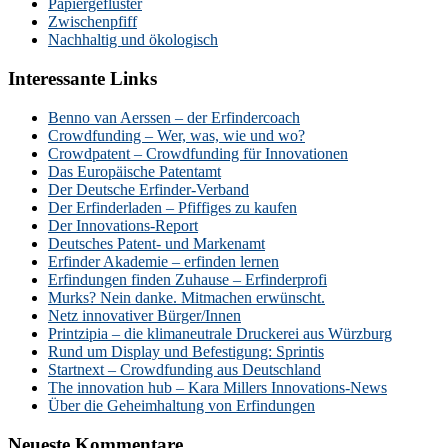
Papiergeflüster
Zwischenpfiff
Nachhaltig und ökologisch
Interessante Links
Benno van Aerssen – der Erfindercoach
Crowdfunding – Wer, was, wie und wo?
Crowdpatent – Crowdfunding für Innovationen
Das Europäische Patentamt
Der Deutsche Erfinder-Verband
Der Erfinderladen – Pfiffiges zu kaufen
Der Innovations-Report
Deutsches Patent- und Markenamt
Erfinder Akademie – erfinden lernen
Erfindungen finden Zuhause – Erfinderprofi
Murks? Nein danke. Mitmachen erwünscht.
Netz innovativer Bürger/Innen
Printzipia – die klimaneutrale Druckerei aus Würzburg
Rund um Display und Befestigung: Sprintis
Startnext – Crowdfunding aus Deutschland
The innovation hub – Kara Millers Innovations-News
Über die Geheimhaltung von Erfindungen
Neueste Kommentare