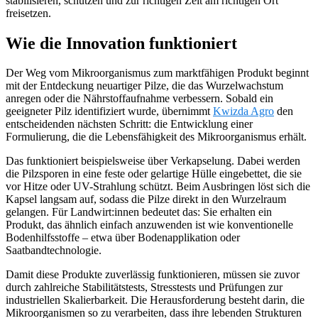
stabilisieren, schützen und zur richtigen Zeit am richtigen Ort
freisetzen.
Wie die Innovation funktioniert
Der Weg vom Mikroorganismus zum marktfähigen Produkt beginnt
mit der Entdeckung neuartiger Pilze, die das Wurzelwachstum
anregen oder die Nährstoffaufnahme verbessern. Sobald ein
geeigneter Pilz identifiziert wurde, übernimmt
Kwizda Agro
den
entscheidenden nächsten Schritt: die Entwicklung einer
Formulierung, die die Lebensfähigkeit des Mikroorganismus erhält.
Das funktioniert beispielsweise über Verkapselung. Dabei werden
die Pilzsporen in eine feste oder gelartige Hülle eingebettet, die sie
vor Hitze oder UV-Strahlung schützt. Beim Ausbringen löst sich die
Kapsel langsam auf, sodass die Pilze direkt in den Wurzelraum
gelangen. Für Landwirt:innen bedeutet das: Sie erhalten ein
Produkt, das ähnlich einfach anzuwenden ist wie konventionelle
Bodenhilfsstoffe – etwa über Bodenapplikation oder
Saatbandtechnologie.
Damit diese Produkte zuverlässig funktionieren, müssen sie zuvor
durch zahlreiche Stabilitätstests, Stresstests und Prüfungen zur
industriellen Skalierbarkeit. Die Herausforderung besteht darin, die
Mikroorganismen so zu verarbeiten, dass ihre lebenden Strukturen