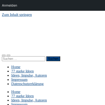
Anmelden
Zum Inhalt springen
RAKETENSTART
Pro Jahr 77 kreative Ideen, die es schaffen können
...
Mobile-
Suchfeld
Suchen
Menü
ein-/ausblenden
nach:
ein-/ausblenden
Home
77 starke Ideen
Ideen, Impulse, Autoren
Impressum
Datenschutzerklärung
Home
77 starke Ideen
Ideen, Impulse, Autoren
Impressum