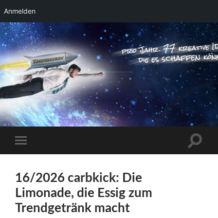
Anmelden
RAKETENSTART
Pro Jahr 77 kreative Ideen, die es schaffen
können ...
Suchfe
Mobile-
ein-/a
Menü
ein-/ausblenden
16/2026 carbkick: Die
Limonade, die Essig zum
Trendgetränk macht