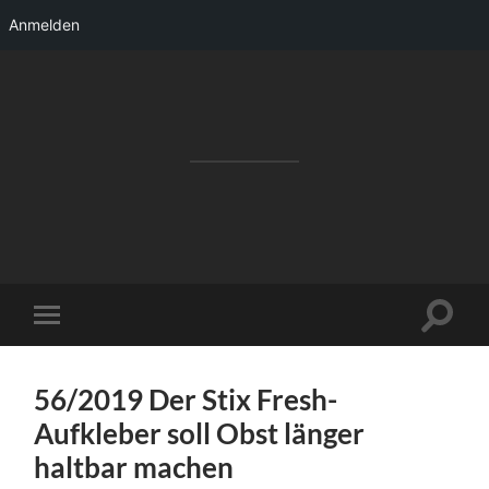
Anmelden
RAKETENSTART
Pro Jahr 77 kreative Ideen, die es schaffen
können ...
Suchfe
Mobile-
ein-/a
Menü
ein-/ausblenden
56/2019 Der Stix Fresh-
Aufkleber soll Obst länger
haltbar machen