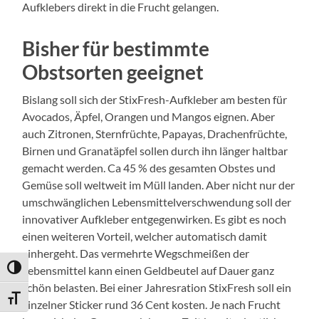
Aufklebers direkt in die Frucht gelangen.
Bisher für bestimmte
Obstsorten geeignet
Bislang soll sich der StixFresh-Aufkleber am besten für
Avocados, Äpfel, Orangen und Mangos eignen. Aber
auch Zitronen, Sternfrüchte, Papayas, Drachenfrüchte,
Birnen und Granatäpfel sollen durch ihn länger haltbar
gemacht werden. Ca 45 % des gesamten Obstes und
Gemüse soll weltweit im Müll landen. Aber nicht nur der
umschwänglichen Lebensmittelverschwendung soll der
innovativer Aufkleber entgegenwirken. Es gibt es noch
einen weiteren Vorteil, welcher automatisch damit
einhergeht. Das vermehrte Wegschmeißen der
Lebensmittel kann einen Geldbeutel auf Dauer ganz
Umschalten auf hohe Kontraste
schön belasten. Bei einer Jahresration StixFresh soll ein
Schrift vergrößern
einzelner Sticker rund 36 Cent kosten. Je nach Frucht