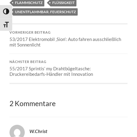
FLAMMSCHUTZ
FLÜSSIGKEIT
UNENTFLAMMBAR. FEUERSCHUTZ
Umschalten auf hohe Kontraste
Schrift vergrößern
VORHERIGER BEITRAG
53/2017 Elektromobil ‚Sion‘: Auto fahren ausschließlich
mit Sonnenlicht
NÄCHSTER BEITRAG
55/2017 Sprintis‘ my Drahtbügeltasche:
Druckereibedarfs-Händler mit Innovation
2 Kommentare
W.Christ