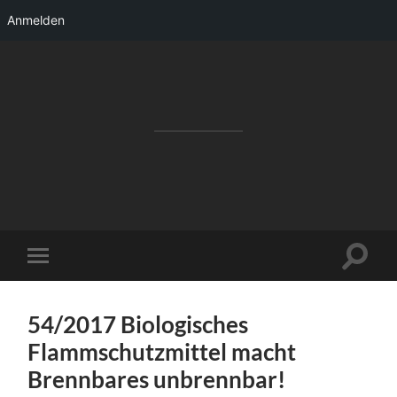
Anmelden
RAKETENSTART
Pro Jahr 77 kreative Ideen, die es schaffen
können ...
Suchfe
Mobile-
ein-/a
Menü
ein-/ausblenden
54/2017 Biologisches
Flammschutzmittel macht
Brennbares unbrennbar!