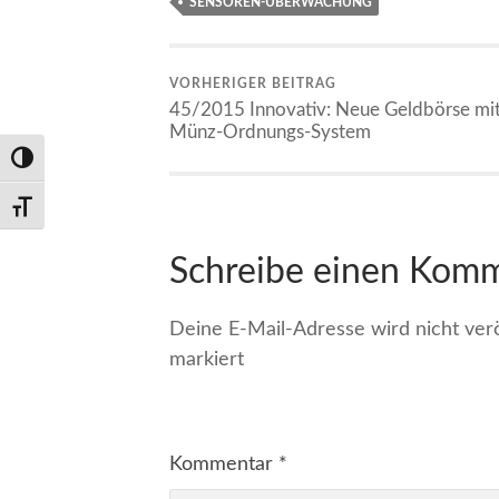
SENSOREN-ÜBERWACHUNG
VORHERIGER BEITRAG
45/2015 Innovativ: Neue Geldbörse mi
Münz-Ordnungs-System
Umschalten auf hohe Kontraste
Schrift vergrößern
Schreibe einen Kom
Deine E-Mail-Adresse wird nicht veröf
markiert
Kommentar
*