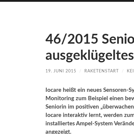
46/2015 Senio
ausgeklügelte
19. JUNI 2015
/
RAKETENSTART
/
KE
Iocare heißt ein neues Sensoren-S
Monitoring zum Beispiel einen bew
Seniorin im positiven „überwachen
Iocare interaktiv lernt, werden zu
installiertes Ampel-System Verän
angezeigt.