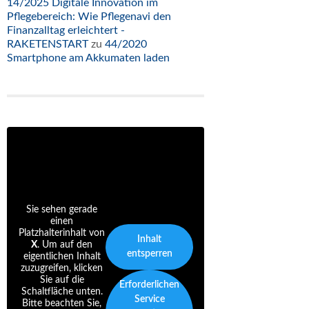
14/2025 Digitale Innovation im
Pflegebereich: Wie Pflegenavi den
Finanzalltag erleichtert -
RAKETENSTART
zu
44/2020
Smartphone am Akkumaten laden
Sie sehen gerade
einen
Platzhalterinhalt von
Inhalt
X
. Um auf den
entsperren
eigentlichen Inhalt
zuzugreifen, klicken
Sie auf die
Erforderlichen
Schaltfläche unten.
Service
Bitte beachten Sie,