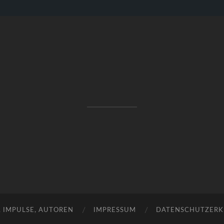
RAKETENSTART
Pro Jahr 77 kreative Ideen, die es schaffen können ...
, IMPULSE, AUTOREN
IMPRESSUM
DATENSCHUTZER