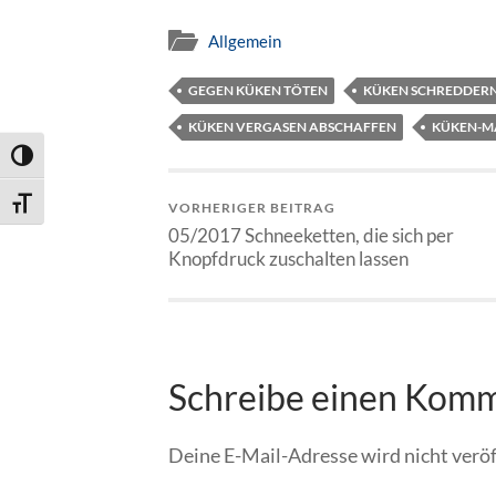
Allgemein
GEGEN KÜKEN TÖTEN
KÜKEN SCHREDDER
KÜKEN VERGASEN ABSCHAFFEN
KÜKEN-M
Umschalten auf hohe Kontraste
Schrift vergrößern
VORHERIGER BEITRAG
05/2017 Schneeketten, die sich per
Knopfdruck zuschalten lassen
Schreibe einen Kom
Deine E-Mail-Adresse wird nicht veröf