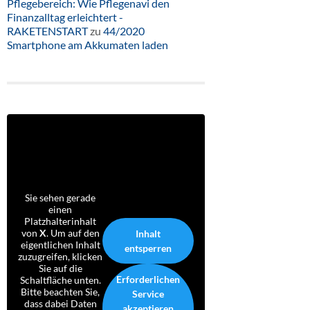
Pflegebereich: Wie Pflegenavi den
Finanzalltag erleichtert -
RAKETENSTART
zu
44/2020
Smartphone am Akkumaten laden
Sie sehen gerade
einen
Platzhalterinhalt
von
X
. Um auf den
Inhalt
eigentlichen Inhalt
entsperren
zuzugreifen, klicken
Sie auf die
Erforderlichen
Schaltfläche unten.
Bitte beachten Sie,
Service
dass dabei Daten
akzeptieren