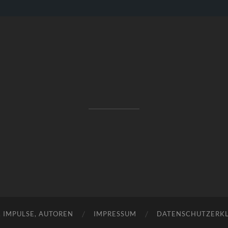
RAKETENSTART
Pro Jahr 77 kreative Ideen, die es schaffen können ...
, IMPULSE, AUTOREN
IMPRESSUM
DATENSCHUTZERK