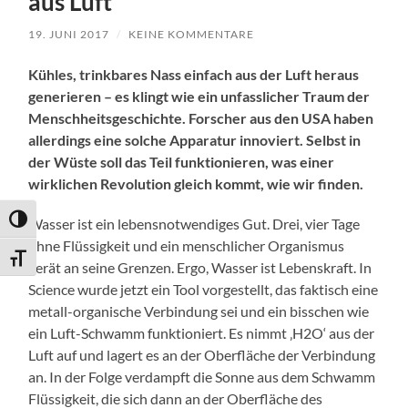
aus Luft
19. JUNI 2017
/
KEINE KOMMENTARE
Kühles, trinkbares Nass einfach aus der Luft heraus
generieren – es klingt wie ein unfasslicher Traum der
Menschheitsgeschichte. Forscher aus den USA haben
allerdings eine solche Apparatur innoviert. Selbst in
der Wüste soll das Teil funktionieren, was einer
wirklichen Revolution gleich kommt, wie wir finden.
Umschalten auf hohe Kontraste
Wasser ist ein lebensnotwendiges Gut. Drei, vier Tage
ohne Flüssigkeit und ein menschlicher Organismus
Schrift vergrößern
gerät an seine Grenzen. Ergo, Wasser ist Lebenskraft. In
Science wurde jetzt ein Tool vorgestellt, das faktisch eine
metall-organische Verbindung sei und ein bisschen wie
ein Luft-Schwamm funktioniert. Es nimmt ‚H2O‘ aus der
Luft auf und lagert es an der Oberfläche der Verbindung
an. In der Folge verdampft die Sonne aus dem Schwamm
Flüssigkeit, die sich dann an der Oberfläche des