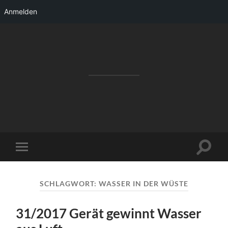
Anmelden
RAKETENSTART
Pro Jahr 77 kreative Ideen, die es schaffen
können ...
Suchfe
Mobile-
ein-/a
Menü
ein-/ausblenden
SCHLAGWORT:
WASSER IN DER WÜSTE
31/2017 Gerät gewinnt Wasser