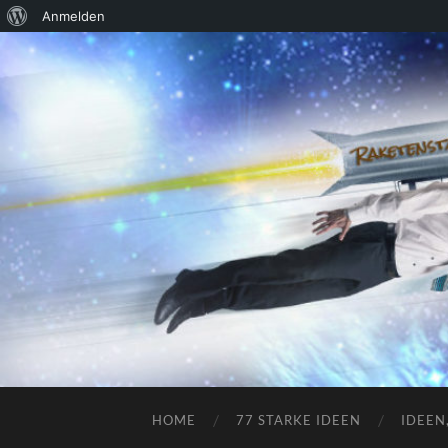
Über
Anmelden
WordPress
HOME
77 STARKE IDEEN
IDEEN