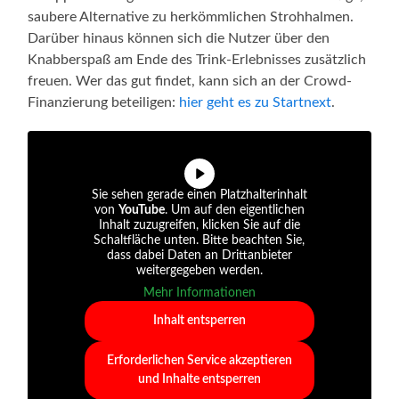
saubere Alternative zu herkömmlichen Strohhalmen.
Darüber hinaus können sich die Nutzer über den
Knabberspaß am Ende des Trink-Erlebnisses zusätzlich
freuen. Wer das gut findet, kann sich an der Crowd-
Finanzierung beteiligen:
hier geht es zu Startnext
.
Sie sehen gerade einen Platzhalterinhalt
von
YouTube
. Um auf den eigentlichen
Inhalt zuzugreifen, klicken Sie auf die
Schaltfläche unten. Bitte beachten Sie,
dass dabei Daten an Drittanbieter
weitergegeben werden.
Mehr Informationen
Inhalt entsperren
Erforderlichen Service akzeptieren
und Inhalte entsperren