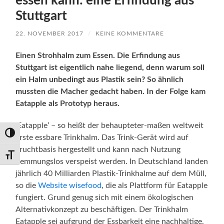
essen kann: eine Erfindung aus
Stuttgart
22. NOVEMBER 2017
/
KEINE KOMMENTARE
Einen Strohhalm zum Essen. Die Erfindung aus
Stuttgart ist eigentlich nahe liegend, denn warum soll
ein Halm unbedingt aus Plastik sein? So ähnlich
mussten die Macher gedacht haben. In der Folge kam
Eatapple als Prototyp heraus.
‚Eatapple‘ – so heißt der behaupteter-maßen weltweit
Umschalten auf hohe Kontraste
erste essbare Trinkhalm. Das Trink-Gerät wird auf
Fruchtbasis hergestellt und kann nach Nutzung
Schrift vergrößern
hemmungslos verspeist werden. In Deutschland landen
jährlich 40 Milliarden Plastik-Trinkhalme auf dem Müll,
so die
Website wisefood
, die als Plattform für Eatapple
fungiert. Grund genug sich mit einem ökologischen
Alternativkonzept zu beschäftigen. Der Trinkhalm
Eatapple sei aufgrund der Essbarkeit eine nachhaltige,