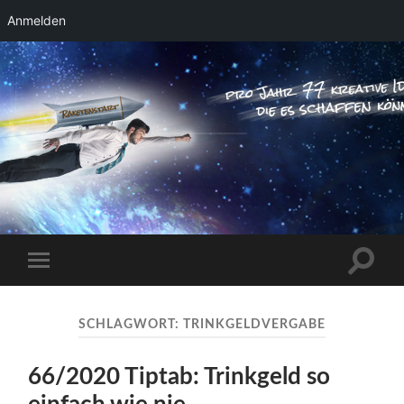
Anmelden
RAKETENSTART
Pro Jahr 77 kreative Ideen, die es schaffen
können ...
Suchfe
Mobile-
ein-/a
Menü
ein-/ausblenden
SCHLAGWORT:
TRINKGELDVERGABE
66/2020 Tiptab: Trinkgeld so