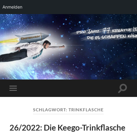
Anmelden
RAKETENSTART
Pro Jahr 77 kreative Ideen, die es schaffen
können ...
Suchfe
Mobile-
ein-/a
Menü
ein-/ausblenden
SCHLAGWORT:
TRINKFLASCHE
26/2022: Die Keego-Trinkflasche