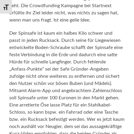
geht. Die Crowdfunding Kampagne bei Startnext
Schrift vergrößern
erfüllte ihr Ziel leider nicht, was nichts zu sagen hat,
wenn man uns fragt. Ist eine geile Idee.
Der Spinsafe ist kaum ein halbes Kilo schwer und
passt in jeden Rucksack. Durch seine für Liegewiesen
entwickelte Boden-Schraube schafft der Spinsafe eine
feste Verbindung in die Erde und dadurch eine satte
Hürde für schnelle Langfinger. Durch fehlende
„Anfass-Punkte“ sei der Safe Gründer-Angaben
zufolge nicht ohne weiteres zu entfernen und sichert
den Nutzer schön vor bösen Buben (und Mädels).
Mitsamt Alarm-App und angebrachtem Zahlenschloss
soll Spinsafe unter 100 Euronen in den Markt gehen.
Eine arretierte Öse lasse Platz für ein Stahlkabel-
Schloss, so kann bspw. ein Fahrrad oder eine Tasche
bzw. ein Rucksack befestigt werden. Wer es jetzt kaum
noch aushält vor Neugier, dem sei das aussagekräftige
Kurz-Video empfohlen, dass die beiden Gründer als