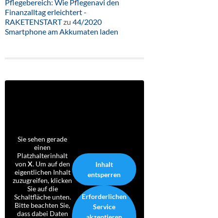
Pflegebereich: Wie Pflegenavi den
Finanzalltag erleichtert -
RAKETENSTART
zu
44/2020
Smartphone am Akkumaten laden
Sie sehen gerade
einen
Platzhalterinhalt
von
X
. Um auf den
Inhalt
eigentlichen Inhalt
entsperren
zuzugreifen, klicken
Sie auf die
Erforderlichen
Schaltfläche unten.
Bitte beachten Sie,
Service
dass dabei Daten
akzeptieren