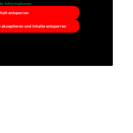
r Informationen
nhalt entsperren
e akzeptieren und Inhalte entsperren