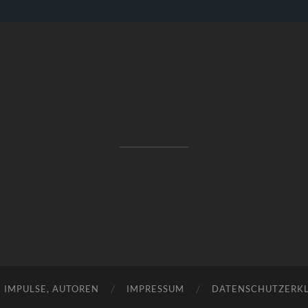
RAKETENSTART
Pro Jahr 77 kreative Ideen, die es schaffen können ...
, IMPULSE, AUTOREN
IMPRESSUM
DATENSCHUTZERK