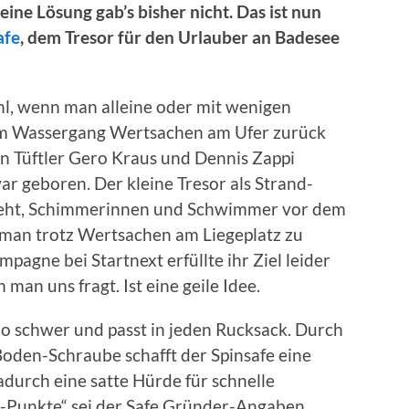
eine Lösung gab’s bisher nicht. Das ist nun
afe
, dem Tresor für den Urlauber an Badesee
l, wenn man alleine oder mit wenigen
um Wassergang Wertsachen am Ufer zurück
en Tüftler Gero Kraus und Dennis Zappi
war geboren. Der kleine Tresor als Strand-
ie geht, Schimmerinnen und Schwimmer vor dem
an trotz Wertsachen am Liegeplatz zu
agne bei Startnext erfüllte ihr Ziel leider
 man uns fragt. Ist eine geile Idee.
ilo schwer und passt in jeden Rucksack. Durch
Boden-Schraube schafft der Spinsafe eine
adurch eine satte Hürde für schnelle
s-Punkte“ sei der Safe Gründer-Angaben