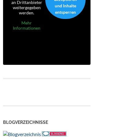
an Drittanbieter
und Inhalte
weitergegeben
entsperren
werden.
Mehr
Informationen
BLOGVERZEICHNISSE