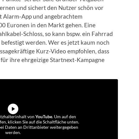
fernen und sichert den Nutzer schön vor
mt Alarm-App und angebrachtem
100 Euronen in den Markt gehen. Eine
Stahlkabel-Schloss, so kann bspw. ein Fahrrad
 befestigt werden. Wer es jetzt kaum noch
ussagekräftige Kurz-Video empfohlen, dass
für ihre ehrgeizige Startnext-Kampagne
atzhalterinhalt von
YouTube
. Um auf den
fen, klicken Sie auf die Schaltfläche unten.
abei Daten an Drittanbieter weitergegeben
werden.