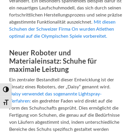
verändert. Ein besonders spannendes Beispiel dafür ist
ein neuartiges Laufschuhmodell, das sich durch seinen
fortschrittlichen Herstellungsprozess und seine präzise
abgestimmte Funktionalität auszeichnet.
Mit diesen
Schuhen der Schweizer Firma On wurden Atlethen
optimal auf die Olympischen Spiele vorbereitet.
Neuer Roboter und
Materialeinsatz: Schuhe für
maximale Leistung
Ein zentraler Bestandteil dieser Entwicklung ist der
Einsatz eines Roboters, der „Daisy“ genannt wird.
Umschalten auf hohe Kontraste
Daisy verwendet das sogenannte Lightspray-
Verfahren:
ein gedrehter Faden wird direkt auf die
Schrift vergrößern
Form des Schuhschafts gesprüht. Dies ermöglicht die
Fertigung von Schuhen, die genau auf die Bedürfnisse
von Läufern abgestimmt sind, indem unterschiedliche
Bereiche des Schuhs spezifisch gestaltet werden