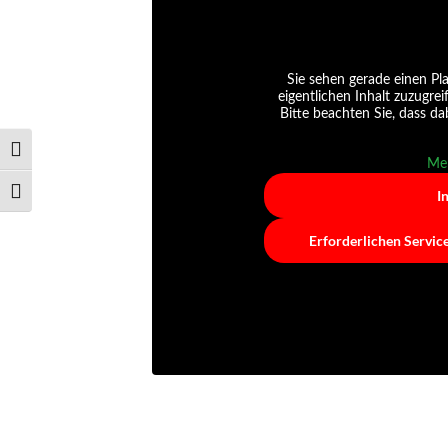
Sie sehen gerade einen Pla
eigentlichen Inhalt zuzugrei
Bitte beachten Sie, dass d
Umschalten auf hohe Kontraste
Meh
I
Schrift vergrößern
Erforderlichen Servic