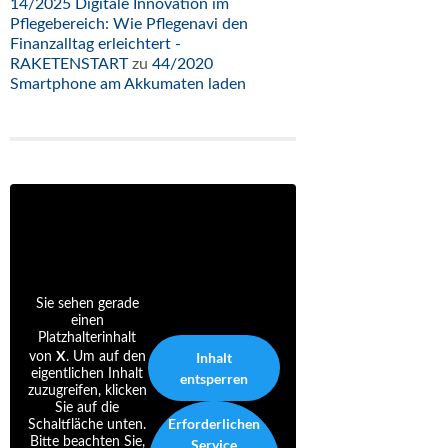
14/2025 Digitale Innovation im
Pflegebereich: Wie Pflegenavi den
Finanzalltag erleichtert -
RAKETENSTART
zu
44/2020
Smartphone am Akkumaten laden
Sie sehen gerade
einen
Platzhalterinhalt
X
Inhalt
von
. Um auf den
eigentlichen Inhalt
entsperren
zuzugreifen, klicken
Sie auf die
Erforderlichen
Schaltfläche unten.
Bitte beachten Sie,
Service