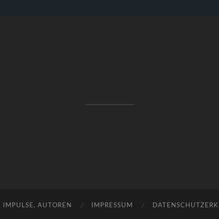
RAKETENSTART
Pro Jahr 77 kreative Ideen, die es schaffen können ...
, IMPULSE, AUTOREN
IMPRESSUM
DATENSCHUTZER