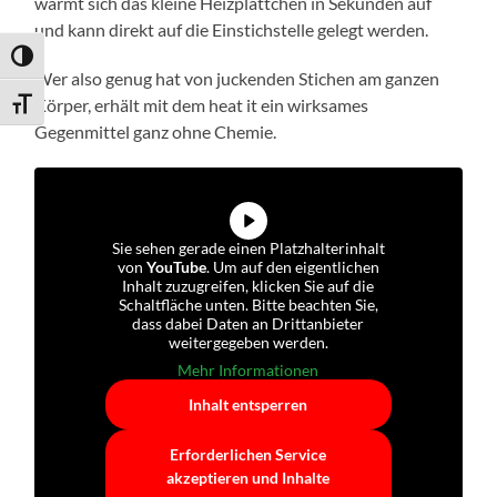
wärmt sich das kleine Heizplättchen in Sekunden auf
und kann direkt auf die Einstichstelle gelegt werden.
Umschalten auf hohe Kontraste
Wer also genug hat von juckenden Stichen am ganzen
Körper, erhält mit dem heat it ein wirksames
Schrift vergrößern
Gegenmittel ganz ohne Chemie.
Sie sehen gerade einen Platzhalterinhalt
von
YouTube
. Um auf den eigentlichen
Inhalt zuzugreifen, klicken Sie auf die
Schaltfläche unten. Bitte beachten Sie,
dass dabei Daten an Drittanbieter
weitergegeben werden.
Mehr Informationen
Inhalt entsperren
Erforderlichen Service
akzeptieren und Inhalte