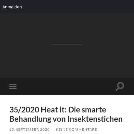
Anmelden
RAKETENSTART
Pro Jahr 77 kreative Ideen, die es schaffen
können ...
Suchfe
Mobile-
ein-/a
Menü
ein-/ausblenden
35/2020 Heat it: Die smarte
Behandlung von Insektenstichen
25. SEPTEMBER 2020
/
KEINE KOMMENTARE