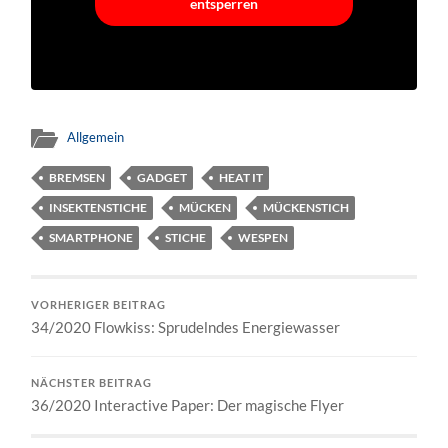
entsperren
Allgemein
BREMSEN
GADGET
HEAT IT
INSEKTENSTICHE
MÜCKEN
MÜCKENSTICH
SMARTPHONE
STICHE
WESPEN
VORHERIGER BEITRAG
34/2020 Flowkiss: Sprudelndes Energiewasser
NÄCHSTER BEITRAG
36/2020 Interactive Paper: Der magische Flyer