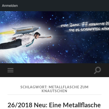
Anmelden
RAKETENSTART
Pro Jahr 77 kreative Ideen, die es schaffen
können ...
Suchfe
Mobile-
ein-/a
Menü
ein-/ausblenden
SCHLAGWORT:
METALLFLASCHE ZUM
KNAUTSCHEN
26/2018 Neu: Eine Metallflasche