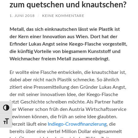
zum quetschen und knautschen?
1. JUNI 2018
/
KEINE KOMMENTARE
Metall, das sich einknautschen lässt wie Plastik ist
der Kern einer Innovation aus Wien. Dort hat der
Erfinder Lukas Angst seine Keego-Flasche vorgestellt,
die künftig Vorteile von biegsamem Kunststoff und
Weichmacher freiem Metall zusammenbringt.
Er wollte eine Flasche entwickeln, die knautschbar ist,
dabei aber nicht nach Plastik schmecke. So ähnlich
zitiert eine Pressemitteilung den Gründer Lukas Angst,
der mit seiner innovativen Idee, der Keego-Flasche
jetzt Geschichte schreiben möchte. Als Partner hatte
Umschalten auf hohe Kontraste
der Wiener schon früh den Austria Wirtschaftsservice
gewinnen können, die früh an seine Idee glaubten.
Schrift vergrößern
Derzeit läuft eine
Indiego-Crowdfinanzierung
, die
bereits über eine viertel Million Dollar eingesammelt