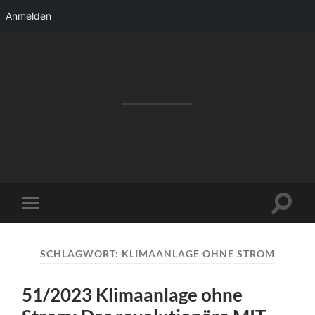
Anmelden
RAKETENSTART
Pro Jahr 77 kreative Ideen, die es schaffen
können ...
Suchfe
Mobile-
ein-/a
Menü
ein-/ausblenden
SCHLAGWORT:
KLIMAANLAGE OHNE STROM
51/2023 Klimaanlage ohne