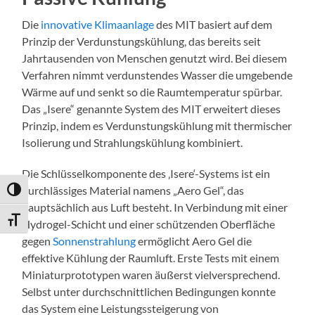
Die
innovative Klimaanlage
des MIT basiert auf dem
Prinzip der Verdunstungskühlung, das bereits seit
Jahrtausenden von Menschen genutzt wird. Bei diesem
Verfahren nimmt verdunstendes Wasser die umgebende
Wärme auf und senkt so die Raumtemperatur spürbar.
Das „Isere“ genannte System des MIT erweitert dieses
Prinzip, indem es Verdunstungskühlung mit thermischer
Isolierung und Strahlungskühlung kombiniert.
Die Schlüsselkomponente des ‚Isere‘-Systems ist ein
durchlässiges Material namens „Aero Gel“, das
Umschalten auf hohe Kontraste
hauptsächlich aus Luft besteht. In Verbindung mit einer
Schrift vergrößern
Hydrogel-Schicht und einer schützenden Oberfläche
gegen
Sonnenstrahlung
ermöglicht Aero Gel die
effektive Kühlung der Raumluft. Erste Tests mit einem
Miniaturprototypen waren äußerst vielversprechend.
Selbst unter durchschnittlichen Bedingungen konnte
das System eine Leistungssteigerung von