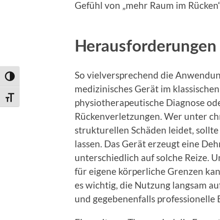
Gefühl von „mehr Raum im Rücken“
Herausforderungen 
So vielversprechend die Anwendung k
Umschalten auf hohe Kontraste
medizinisches Gerät im klassischen
Schrift vergrößern
physiotherapeutische Diagnose od
Rückenverletzungen. Wer unter ch
strukturellen Schäden leidet, soll
lassen. Das Gerät erzeugt eine De
unterschiedlich auf solche Reize
für eigene körperliche Grenzen ka
es wichtig, die Nutzung langsam a
und gegebenenfalls professionelle