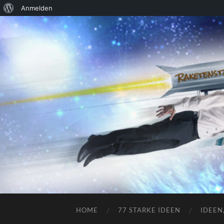
Über
Anmelden
WordPress
HOME
77 STARKE IDEEN
IDEEN