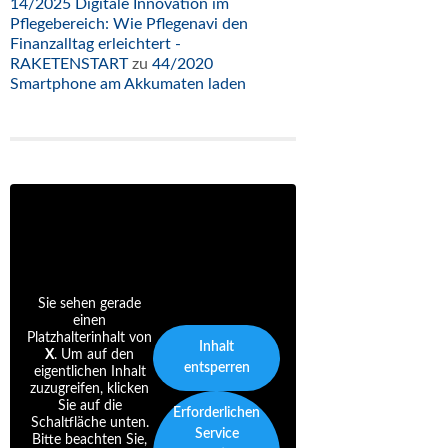
14/2025 Digitale Innovation im
Pflegebereich: Wie Pflegenavi den
Finanzalltag erleichtert -
RAKETENSTART
zu
44/2020
Smartphone am Akkumaten laden
Sie sehen gerade
einen
Platzhalterinhalt von
Inhalt
X
. Um auf den
entsperren
eigentlichen Inhalt
zuzugreifen, klicken
Sie auf die
Erforderlichen
Schaltfläche unten.
Service
Bitte beachten Sie,