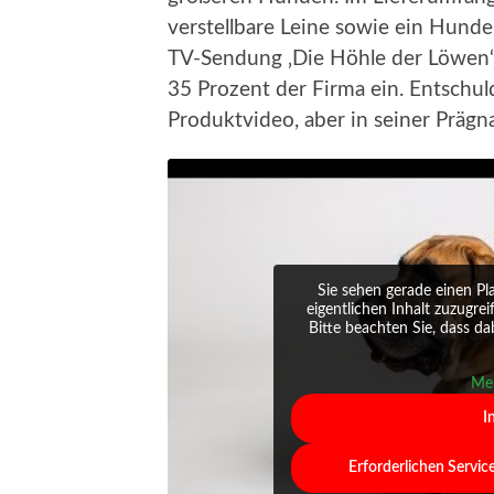
verstellbare Leine sowie ein Hunde
TV-Sendung ‚Die Höhle der Löwen‘ 
35 Prozent der Firma ein. Entschuld
Produktvideo, aber in seiner Prägna
Sie sehen gerade einen Pl
eigentlichen Inhalt zuzugrei
Bitte beachten Sie, dass d
Meh
I
Erforderlichen Servic