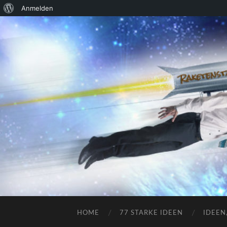
Über
Anmelden
WordPress
HOME
77 STARKE IDEEN
IDEEN