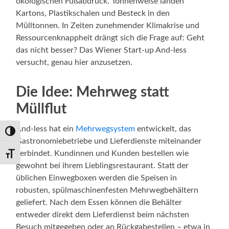
ökologischen Fußabdruck. Tonnenweise landen
Kartons, Plastikschalen und Besteck in den
Mülltonnen. In Zeiten zunehmender Klimakrise und
Ressourcenknappheit drängt sich die Frage auf: Geht
das nicht besser? Das Wiener Start-up And-less
versucht, genau hier anzusetzen.
Die Idee: Mehrweg statt
Müllflut
And-less hat ein
Mehrwegsystem
entwickelt, das
Umschalten auf hohe Kontraste
Gastronomiebetriebe und Lieferdienste miteinander
verbindet. Kundinnen und Kunden bestellen wie
Schrift vergrößern
gewohnt bei ihrem Lieblingsrestaurant. Statt der
üblichen Einwegboxen werden die Speisen in
robusten, spülmaschinenfesten Mehrwegbehältern
geliefert. Nach dem Essen können die Behälter
entweder direkt dem Lieferdienst beim nächsten
Besuch mitgegeben oder an Rückgabestellen – etwa in