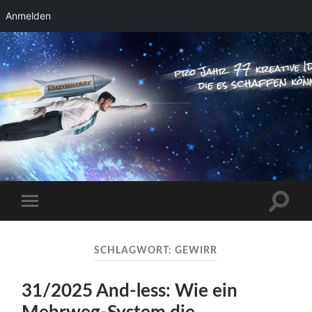
Anmelden
RAKETENSTART
Pro Jahr 77 kreative Ideen, die es schaffen
können ...
Suchfe
Mobile-
ein-/a
Menü
ein-/ausblenden
SCHLAGWORT:
GEWIRR
31/2025 And-less: Wie ein