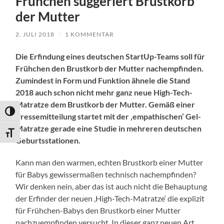
Frühchen suggeriert Brustkorb
der Mutter
2. JULI 2018
/
1 KOMMENTAR
Die Erfindung eines deutschen StartUp-Teams soll für
Frühchen den Brustkorb der Mutter nachempfinden.
Zumindest in Form und Funktion ähnele die Stand
2018 auch schon nicht mehr ganz neue High-Tech-
Matratze dem Brustkorb der Mutter. Gemäß einer
Umschalten auf hohe Kontraste
Pressemitteilung startet mit der ‚empathischen‘ Gel-
Matratze gerade eine Studie in mehreren deutschen
Schrift vergrößern
Geburtsstationen.
Kann man den warmen, echten Brustkorb einer Mutter
für Babys gewissermaßen technisch nachempfinden?
Wir denken nein, aber das ist auch nicht die Behauptung
der Erfinder der neuen ‚High-Tech-Matratze‘ die explizit
für Frühchen-Babys den Brustkorb einer Mutter
nachzuempfinden versucht. In dieser ganz neuen Art