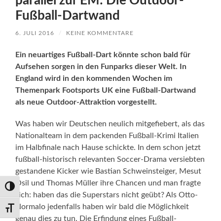
parallel zur EM: Die Outdoor-
Fußball-Dartwand
6. JULI 2016
/
KEINE KOMMENTARE
Ein neuartiges Fußball-Dart könnte schon bald für
Aufsehen sorgen in den Funparks dieser Welt. In
England wird in den kommenden Wochen im
Themenpark Footsports UK eine Fußball-Dartwand
als neue Outdoor-Attraktion vorgestellt.
Was haben wir Deutschen neulich mitgefiebert, als das
Nationalteam in dem packenden Fußball-Krimi Italien
im Halbfinale nach Hause schickte. In dem schon jetzt
fußball-historisch relevanten Soccer-Drama versiebten
gestandene Kicker wie Bastian Schweinsteiger, Mesut
Ösil und Thomas Müller ihre Chancen und man fragte
Umschalten auf hohe Kontraste
sich: haben das die Superstars nicht geübt? Als Otto-
Normalo jedenfalls haben wir bald die Möglichkeit
Schrift vergrößern
genau dies zu tun. Die Erfindung eines Fußball-