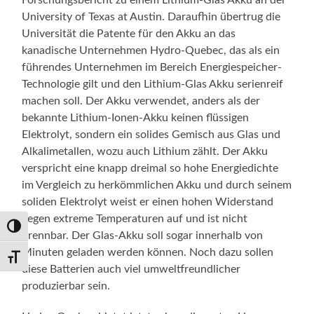
Forschungsbericht zu einem Lithium-Glas Akku an der
University of Texas at Austin. Daraufhin übertrug die
Universität die Patente für den Akku an das
kanadische Unternehmen Hydro-Quebec, das als ein
führendes Unternehmen im Bereich Energiespeicher-
Technologie gilt und den Lithium-Glas Akku serienreif
machen soll. Der Akku verwendet, anders als der
bekannte Lithium-Ionen-Akku keinen flüssigen
Elektrolyt, sondern ein solides Gemisch aus Glas und
Alkalimetallen, wozu auch Lithium zählt. Der Akku
verspricht eine knapp dreimal so hohe Energiedichte
im Vergleich zu herkömmlichen Akku und durch seinem
soliden Elektrolyt weist er einen hohen Widerstand
gegen extreme Temperaturen auf und ist nicht
Umschalten auf hohe Kontraste
brennbar. Der Glas-Akku soll sogar innerhalb von
Minuten geladen werden können. Noch dazu sollen
Schrift vergrößern
diese Batterien auch viel umweltfreundlicher
produzierbar sein.