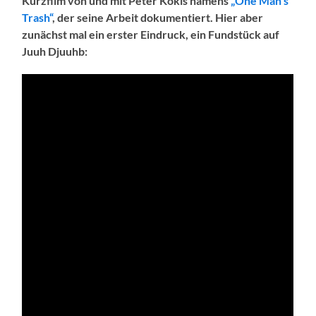
Kurzfilm von und mit Peter Kokis namens
„One Man’s
Trash“
, der seine Arbeit dokumentiert. Hier aber
zunächst mal ein erster Eindruck, ein Fundstück auf
Juuh Djuuhb: