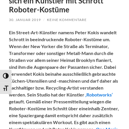
sich ein Künstler mit Schrott
Roboter-Kostüme
30. JANUAR 2019
/
KEINE KOMMENTARE
Ein Street-Art-Künstler namens Peter Kokis wandelt
Schrott in beeindruckende Roboter-Kostüme um.
Wenn der New Yorker die Straße als Terminator,
Transformer oder sonstiger Metall-Mann durch die
Straßen vor allem seiner Heimat Brooklyn flaniert,
sind ihm die Augenpaare der Passanten sicher. Dabei
verwendet Kokis beinahe ausschließlich gebrauchte
Umschalten auf hohe Kontraste
Küchen-Utensilien und -maschinen und darf daher als
nachhaltiger bzw. Recycling-Artist verstanden
Schrift vergrößern
werden. Sein Studio hat der Künstler
‚Robotworks‘
getauft. Gemäß einer Pressemitteilung wiegen die
Roboter-Kostüme im Schnitt über eineinhalb Zentner,
eine Spaziergang damit entspricht daher zusätzlich
einem spektakulären Workout. Es gibt auch einen