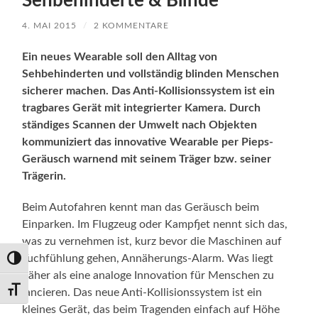
Sehbehinderte & Blinde
4. MAI 2015
/
2 KOMMENTARE
Ein neues Wearable soll den Alltag von
Sehbehinderten und vollständig blinden Menschen
sicherer machen. Das Anti-Kollisionssystem ist ein
tragbares Gerät mit integrierter Kamera. Durch
ständiges Scannen der Umwelt nach Objekten
kommuniziert das innovative Wearable per Pieps-
Geräusch warnend mit seinem Träger bzw. seiner
Trägerin.
Beim Autofahren kennt man das Geräusch beim
Einparken. Im Flugzeug oder Kampfjet nennt sich das,
was zu vernehmen ist, kurz bevor die Maschinen auf
Tuchfühlung gehen, Annäherungs-Alarm. Was liegt
Umschalten auf hohe Kontraste
näher als eine analoge Innovation für Menschen zu
Schrift vergrößern
lancieren. Das neue Anti-Kollisionssystem ist ein
kleines Gerät, das beim Tragenden einfach auf Höhe