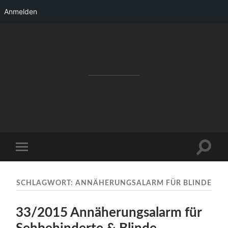
Anmelden
RAKETENSTART
Pro Jahr 77 kreative Ideen, die es schaffen
können ...
Suchfe
Mobile-
ein-/a
Menü
ein-/ausblenden
SCHLAGWORT:
ANNÄHERUNGSALARM FÜR BLINDE
33/2015 Annäherungsalarm für