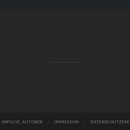
RAKETENSTART
Pro Jahr 77 kreative Ideen, die es schaffen können ...
, IMPULSE, AUTOREN
IMPRESSUM
DATENSCHUTZER