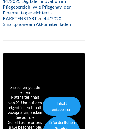
14/2025 Digitale Innovation im
Pflegebereich: Wie Pflegenavi den
Finanzalltag erleichtert -
RAKETENSTART
zu
44/2020
Smartphone am Akkumaten laden
Sie sehen gerade
einen
Platzhalterinhalt
X
Inhalt
von
. Um auf den
eigentlichen Inhalt
entsperren
zuzugreifen, klicken
Sie auf die
Erforderlichen
Schaltfläche unten.
Bitte beachten Sie,
Service