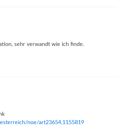
ation, sehr verwandt wie ich finde.
nk
oesterreich/noe/art23654,1155819