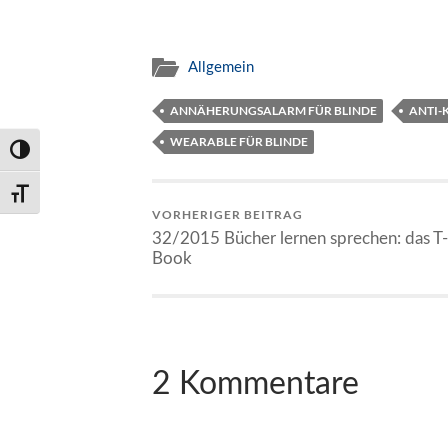
Allgemein
ANNÄHERUNGSALARM FÜR BLINDE
ANTI-
WEARABLE FÜR BLINDE
Umschalten auf hohe Kontraste
Schrift vergrößern
VORHERIGER BEITRAG
32/2015 Bücher lernen sprechen: das T-
Book
2 Kommentare